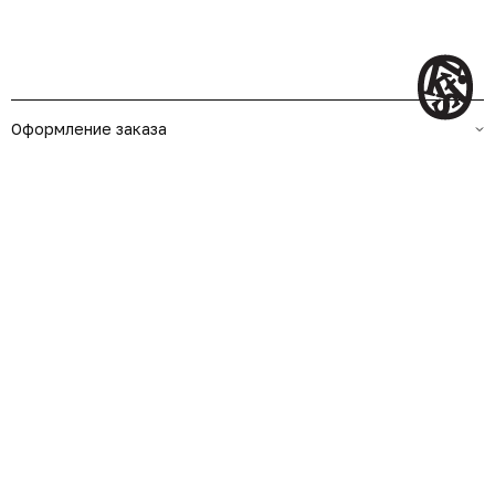
Оформление заказа
О нас
Контакты
ПОДПИСАТЬСЯ НА РАССЫЛКУ
Оферта
Политика конфиденциальности
Copyright © 2026